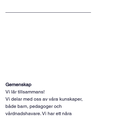
Gemenskap
Vi lär tillsammans! 
Vi delar med oss av våra kunskaper, 
både barn, pedagoger och 
vårdnadshavare. Vi har ett nära 
samarbete i alla led barn-pedagog-
vårdnadshavare. Vi utformar arbetssätt 