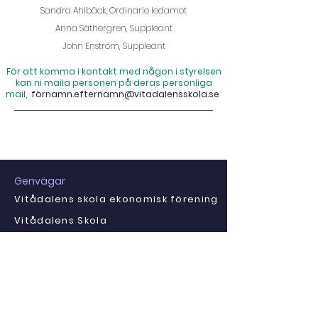
Sandra Ahlbäck, Ordinarie ledamot
Anna Säthergren, Suppleant
John Enström, Suppleant
För att komma i kontakt med någon i styrelsen
kan ni maila personen på deras personliga
mail,
fö
rnamn.efternamn@vitadalensskola.se
Genvägar
Vitådalens skola ekonomisk förening
Vitådalens Skola
Jämtöns Förskola
Integritetspolicy
Kontakta oss