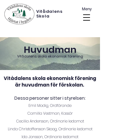
Meny
Vitådalens
Skola
Huvudman
Vitådalens skola ekonomisk förening
Vitådalens skola ekonomisk förening
är huvudman för förskolan.
Dessa personer sitter i styrelsen:
Emil Modig, Ordförande
Camilla Vestm
an, K
assör
Cecilia Andersson, Ord
inarie ledamot
Linda Christoffersson Skoog, Ordinarie ledamot
Ida Jonsson, Ordinarie ledamot