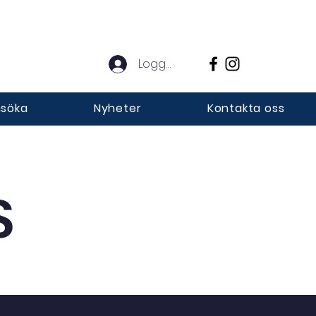
Logga in
söka
Nyheter
Kontakta oss
S