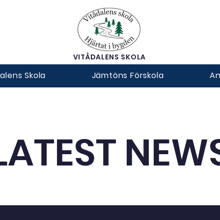
VITÅDALENS SKOLA
alens Skola
Jämtöns Förskola
An
LATEST NEW