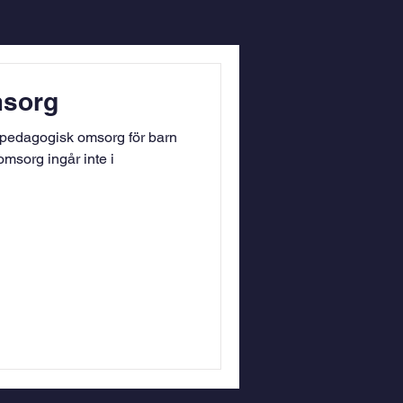
msorg
 pedagogisk omsorg för barn
msorg ingår inte i