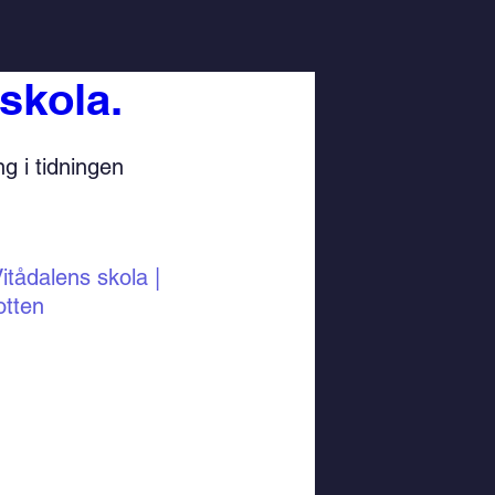
skola.
g i tidningen 
itådalens skola | 
tten 