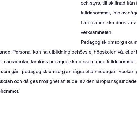
och styrs, till skillnad frå
fritidshemmet, inte av någ
Läroplanen ska dock vara
verksamheten.
Pedagogisk omsorg ska st
rande. Personal kan ha utbildning,behövs ej högskolenivå, eller 
get samarbetar Jämtöns pedagogiska omsorg med fritidshemmet p
e som går i pedagogisk omsorg är några eftermiddagar i veckan 
skolan och då ges möjlighet att ta del av den läroplansgrundade
dshemmet.