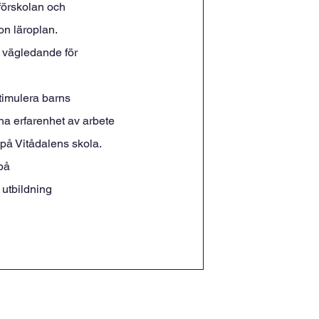
n förskolan och
on läroplan. 
 vägledande för
imulera barns 
ha erfarenhet av arbete 
å Vitådalens skola. 
på
 utbildning