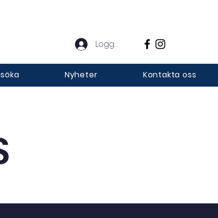
Logga in
söka
Nyheter
Kontakta oss
S