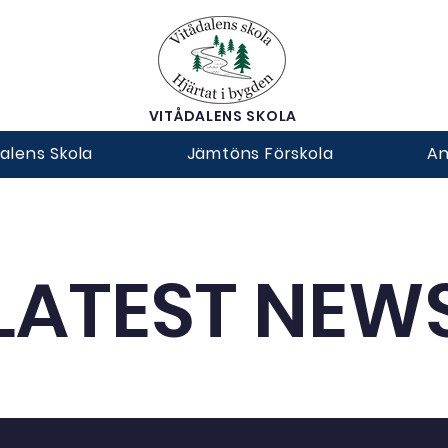
VITÅDALENS SKOLA
alens Skola
Jämtöns Förskola
An
LATEST NEW