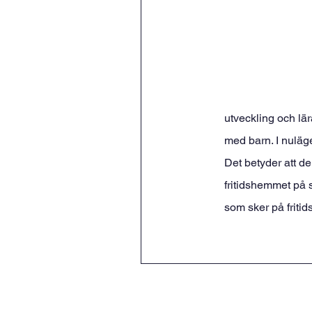
utveckling och lä
med barn. I nulä
Det betyder att d
fritidshemmet på 
som sker på friti