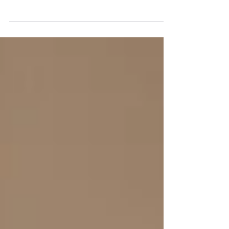
Vitådalens skola ligger vackert beläget i byn
Vitå i Vitådalen, Luleå Kommun. Närhet till
naturen inbjuder till utflykter och...